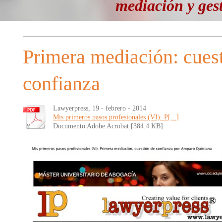
mediación y ges
Primera mediación: cues
confianza
Lawyerpress, 19 - febrero - 2014
Mis primeros pasos profesionales (VI): P[...]
Documento Adobe Acrobat [384.4 KB]