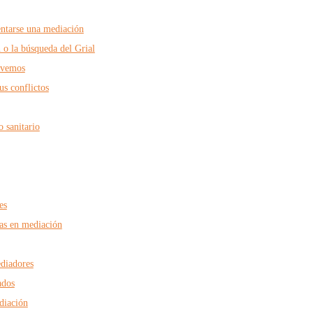
entarse una mediación
 o la búsqueda del Grial
 vemos
us conflictos
 sanitario
es
nas en mediación
ediadores
ados
ediación