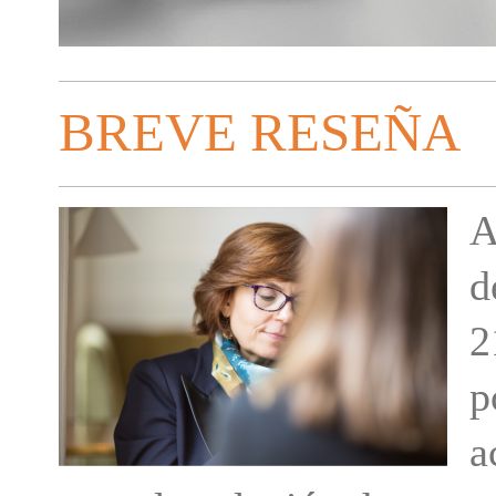
BREVE RESEÑA
A
d
2
p
a